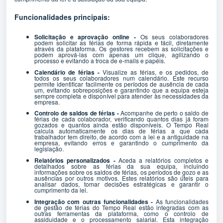
Funcionalidades principais:
Solicitação e aprovação online -
Os seus colaboradores
podem solicitar as férias de forma rápida e fácil, diretamente
através da plataforma. Os gestores recebem as solicitações e
podem aprová-las com apenas um clique, agilizando o
processo e evitando a troca de e-mails e papéis.
Calendário de férias -
Visualize as férias, e os pedidos, de
todos os seus colaboradores num calendário. Este recurso
permite identificar facilmente os períodos de ausência de cada
um, evitando sobreposições e garantindo que a equipa esteja
sempre completa e disponível para atender às necessidades da
empresa.
Controlo de saldos de férias -
Acompanhe de perto o saldo de
férias de cada colaborador, verificando quantos dias já foram
gozados e quantos ainda estão disponíveis. O Tempo Real
calcula automaticamente os dias de férias a que cada
trabalhador tem direito, de acordo com a lei e a antiguidade na
empresa, evitando erros e garantindo o cumprimento da
legislação.
Relatórios personalizados -
Aceda a relatórios completos e
detalhados sobre as férias da sua equipa, incluindo
informações sobre os saldos de férias, os períodos de gozo e as
ausências por outros motivos. Estes relatórios são úteis para
analisar dados, tomar decisões estratégicas e garantir o
cumprimento da lei.
Integração com outras funcionalidades -
As funcionalidades
de gestão de férias do Tempo Real estão integradas com as
outras ferramentas da plataforma, como o controlo de
assiduidade e o processamento salarial. Esta integração